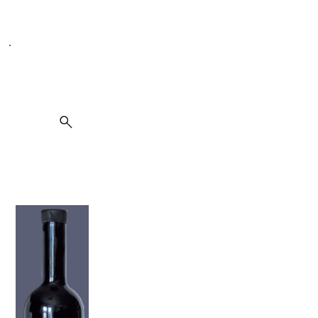
Seit 1995 spezialisiert auf Weine, Spirituosen und Kulinarik
Suche
Cabernet Franc Konquest 2008 Kirnbauer