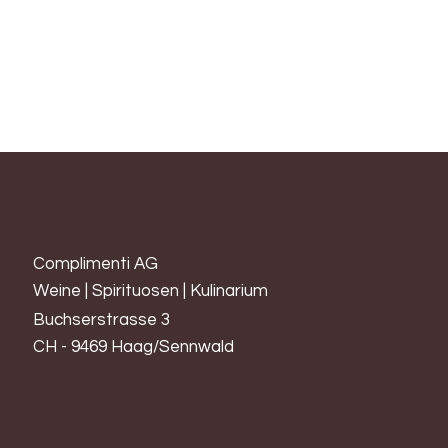
Cabernet Franc mit seidigen Tanninen. Er ist opulent und
besticht durch intensive Cassisfrucht-Noten, feiner Nougat-
Aromatik sowie saftig-cremigem Abgang.
Complimenti AG
Weine | Spirituosen | Kulinarium
Buchserstrasse 3
CH - 9469 Haag/Sennwald