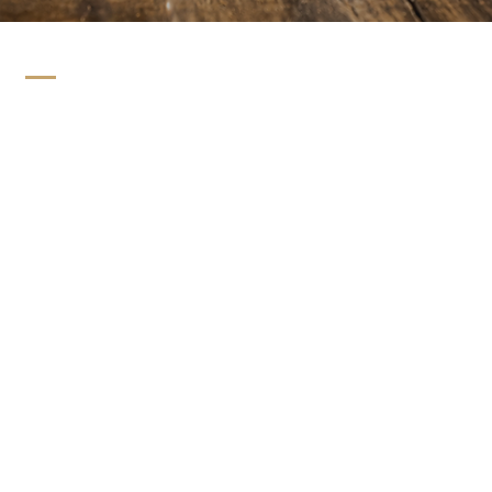
FRUCHTDESTILLATE
Bei Edeldestillaten beginnt die Arbeit im Obstgarten, wo
die Pflanzen sorgfältig gehegt und gepflegt werden.
Denn nur gesunde und reife Früchte sorgen dafür, dass
die Spirituose ihren vollen Geschmack entfalten kann.
Dass dabei - bei den Früchten sowie in der Brennerei -
oberste Sauberkeit angesagt ist, versteht sich von selbst.
Die Fruchtdestillate werden zur Reifung für klare Brände
in Glasballons gelagert oder sie verbringen einige Zeit in
Eichenholzfässern, um eine zusätzliche Aromavielfalt zu
erreichen. Sie erhalten durch den Holz- und
Sauerstoffkontakt eine goldgelbe Farbe.