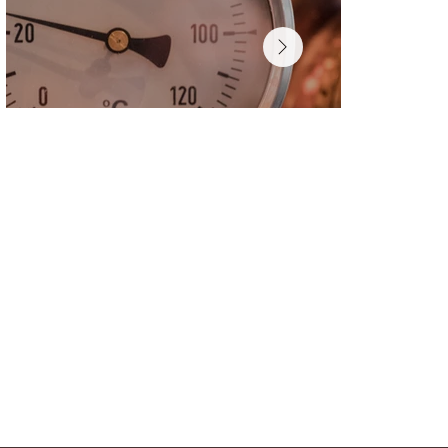
Schnelle Lieferung
Zuverlässig und sicher liefern wir zu
Ihnen nach Hause.
Hohe Qualität
Nur ausgewählte Produkte von bester
Qualität.
Mit Liebe ausgewählt
Wir wählen jedes Produkt mit Sorgfalt
& Herz aus.