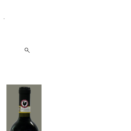
Seit 1995 spezialisiert auf Weine, Spirituosen und Kulinarik
Suche
Chianti Classico DOCG Castello Volpaia 2020