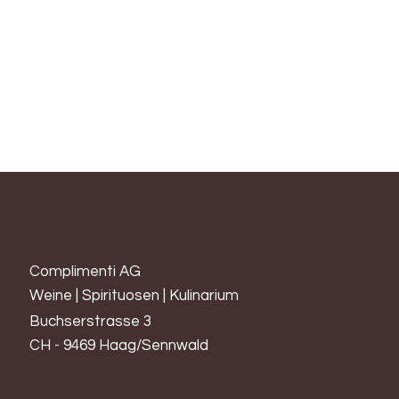
harmonisch und gut strukturiert. Dörrobst, Johannisbeere und
Kirsche gehören ebenso zum Bukett wie Gewürznoten,
schöne Röstaromen von Kakao und Toastbrot. Im Gaumen
harmonisch, weiche Struktur mit saftigen Tanninen, mit viel
Finesse und Eleganz
Complimenti AG
Weine | Spirituosen | Kulinarium
Buchserstrasse 3
CH - 9469 Haag/Sennwald