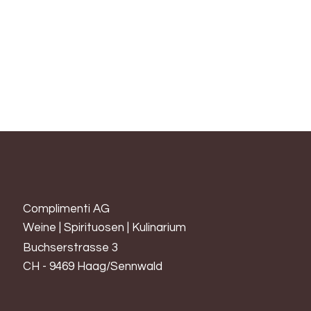
Traubensorte: Moscadelle
Charakteristik: blumig-würzig, weich, rund, aromatisch, mild
und trocken
passend zu: Apéro, Fisch, Gemüse
Trinkreife: geniessen
Complimenti AG
Weine | Spirituosen | Kulinarium
Buchserstrasse 3
CH - 9469 Haag/Sennwald