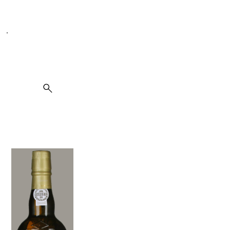
Seit 1995 spezialisiert auf Weine, Spirituosen und Kulinarik
Suche
Graham's Fine White Port