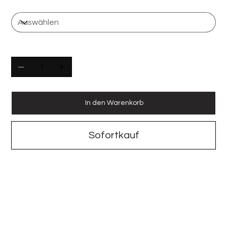
Anzahl Flaschen
Anzahl
In den Warenkorb
Sofortkauf
Graham's Fine White Port
Hersteller: Graham, Symington Family Estate, DO Douro,
Portugal
Alkoholgehalt: 19% vol.