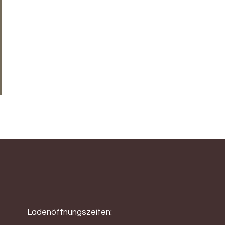
ist dieser Rote kräftig 
und Tannin.
Ladenöffnungszeiten: