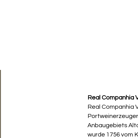
Seit 1995 spezialisiert auf Weine, Spirituosen und Kulinarik
SPIRITUOSEN
KULINARIUM
ALLE PRODUKTE
AK
Grantom Reserva Tin
Preis
CHF 52.00
Real Companhia V
Real Companhia Ve
Portweinerzeuger 
Anbaugebiets Alt
wurde 1756 vom K