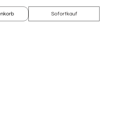
enkorb
Sofortkauf
Real Companhia Velha
a Velha
l Trás-os-Montes Reserve
uvignon, Touriga National
rrique
 zu Geflügel und Rindfleisch.
to von Weingut Real Companhia Velha wird aus den
Transmontano gekeltert. Diesem Wein steuern zwei
vignon und der Touriga nacional zu Hochglanz. Im Mund