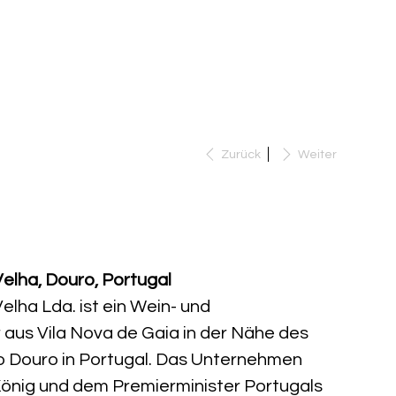
TUELLES
KONTAKT
Suche
Zurück
Weiter
to 2003 Real Companhia Velha
elha, Douro, Portugal
lha Lda. ist ein Wein- und
aus Vila Nova de Gaia in der Nähe des
o Douro in Portugal. Das Unternehmen
önig und dem Premierminister Portugals