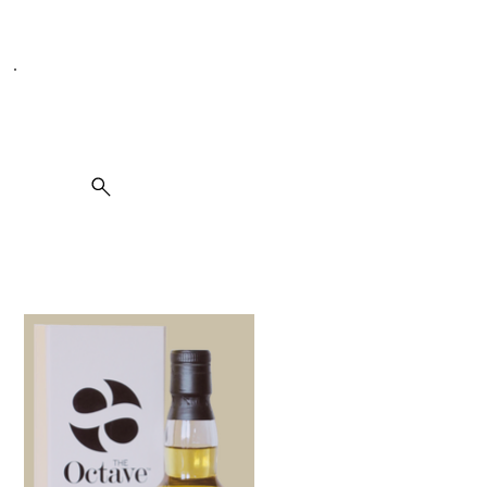
Seit 1995 spezialisiert auf Weine, Spirituosen und Kulinarik
Suche
Invergorden 2007 8y Octave