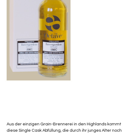
Invergorden 2007 8y Octave
Artikelnummer:
7066.07.070
Artikelnummer:
7066.07.070
Preis
CHF 79.00
Aus der einzigen Grain-Brennerei in den Highlands kommt
diese Single Cask Abfüllung, die durch ihr junges Alter noch