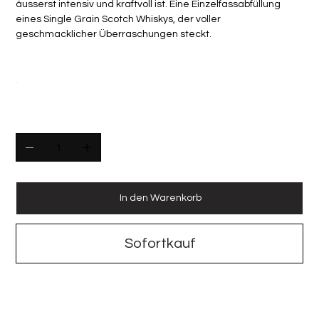
äusserst intensiv und kraftvoll ist. Eine Einzelfassabfüllung
eines Single Grain Scotch Whiskys, der voller
geschmacklicher Überraschungen steckt.
Flascheninhalt
Anzahl
In den Warenkorb
Sofortkauf
Invergorden 2007 8y Octave