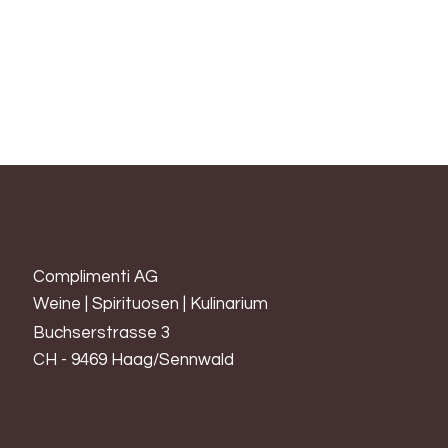
überrascht angenehm, sowohl bei seiner Farbe als auch bei
seinem Geschmack. Er ist würzig, komplex, mit fruchtigen
Aromen mit einer Spur Orange und einer floralen Note.
Langes Finish mit vanilligen Holznoten.
Complimenti AG
Weine | Spirituosen | Kulinarium
Buchserstrasse 3
CH - 9469 Haag/Sennwald