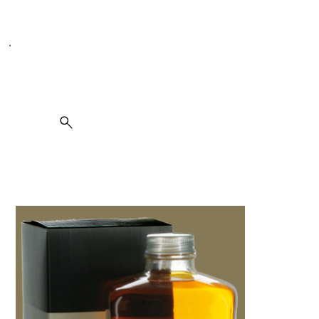
Seit 1995 spezialisiert auf Weine, Spirituosen und Kulinarik
Suche
Nikka Whisky from the Barrel