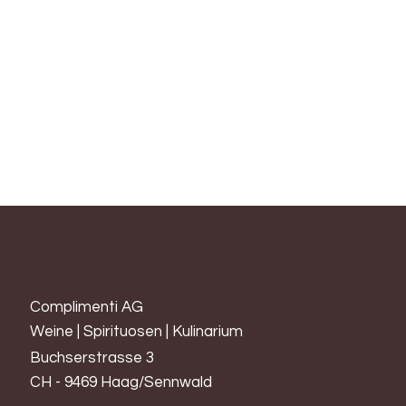
seine lange Ruhephase unter einzigartigen Bedingungen an.
In der Nase begeistert er mit Vanillesüsse und Zitrusfrüchten.
Ausserdem bemerkt man einen blumigen Unterton, etwas
Schokolade, Karamell, Orangenschalen und Paprika. Man darf
sich im Geschmack ausserdem auf eine pfeffrige Würze
freuen.
Complimenti AG
Weine | Spirituosen | Kulinarium
Buchserstrasse 3
CH - 9469 Haag/Sennwald