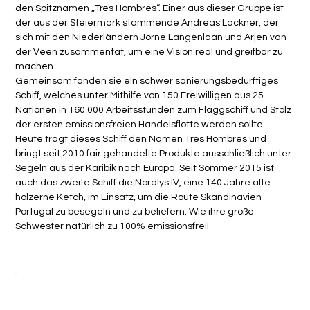
den Spitznamen „Tres Hombres“. Einer aus dieser Gruppe ist
der aus der Steiermark stammende Andreas Lackner, der
sich mit den Niederländern Jorne Langenlaan und Arjen van
der Veen zusammentat, um eine Vision real und greifbar zu
machen.
Gemeinsam fanden sie ein schwer sanierungsbedürftiges
Schiff, welches unter Mithilfe von 150 Freiwilligen aus 25
Nationen in 160.000 Arbeitsstunden zum Flaggschiff und Stolz
der ersten emissionsfreien Handelsflotte werden sollte.
Heute trägt dieses Schiff den Namen Tres Hombres und
bringt seit 2010 fair gehandelte Produkte ausschließlich unter
Segeln aus der Karibik nach Europa. Seit Sommer 2015 ist
auch das zweite Schiff die Nordlys IV, eine 140 Jahre alte
hölzerne Ketch, im Einsatz, um die Route Skandinavien –
Portugal zu besegeln und zu beliefern. Wie ihre große
Schwester natürlich zu 100% emissionsfrei!
Flascheninhalt
Anzahl