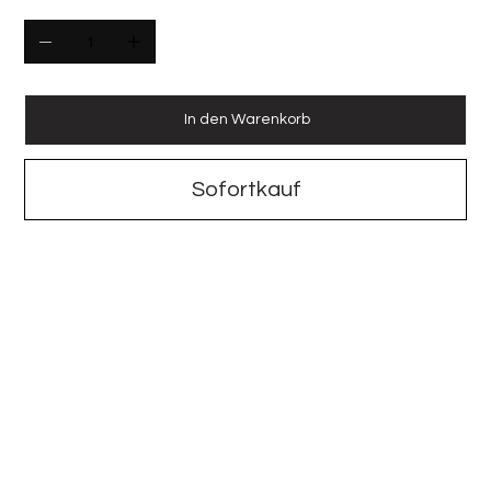
In den Warenkorb
Sofortkauf
Rum La Palma Suave XVII Ed. 52 2022 Tres Hombres
Herkunft: La Palma
Inhalt: 70 cl
Alkoholgehalt: 41,5% Vol.
Alter:: 17 Jahre
Ausbau:
Abgefüllt: 2022, Tres Hombres
Diesem aromatischen und vielschichtigen Rum merkt man