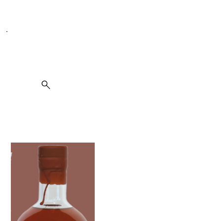
Seit 1995 spezialisiert auf Weine, Spirituosen und Kulinarik
Suche
Rum La Palma Suave XVII Ed. 52 2022 Tres Hombres