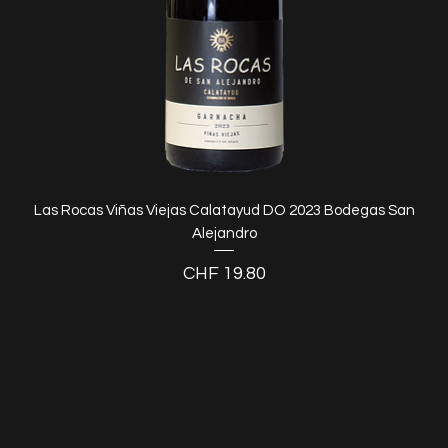
Las Rocas Viñas Viejas Calatayud DO 2023 Bodegas San
Alejandro
Preis
CHF 19.80