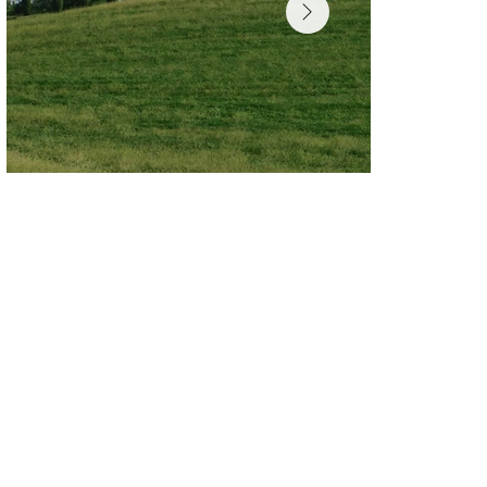
Schnelle Lieferung
Zuverlässig und sicher liefern wir
zu Ihnen nach Hause.
Hohe Qualität
Nur ausgewählte Produkte von
bester Qualität.
Mit Liebe ausgewählt
Wir wählen jedes Produkt mit
Sorgfalt & Herz aus.