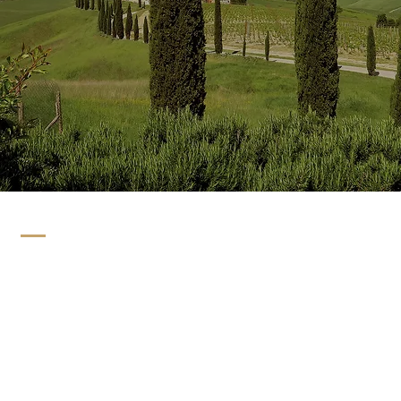
Bella Italia
Das Weinland Italien kann in drei klimatische Zonen eingeteilt werden:
Nord-, Mittel- und Süditalien mit den Inseln. Besonders gefragt sind Weine aus
den nördlichen und mittleren Teilen. Viele Weine bringen ein
Genusserlebnis hervor, die ideal zu Pizza, Pasta bis hin zum Ossobuco oder zu
einem Bistecca Fiorentina passen. Sie haben das Rezept - wir haben die
passenden Weine!