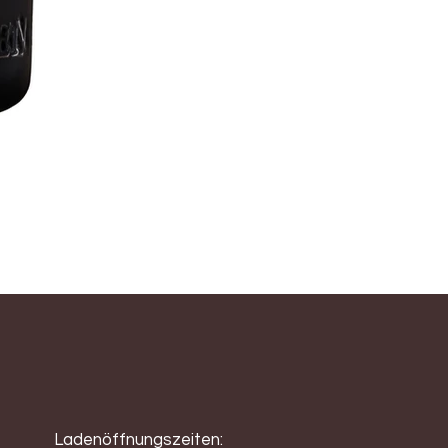
Prosecco brut DOCG Col 
Schaumwein
Traubensorte: Glera (vo
Jahrgang: 2024
Alkoholgehalt: 11,5% vol.
Inhalt: 75cl
6 Flaschen in Original-K
Ladenöffnungszeiten: