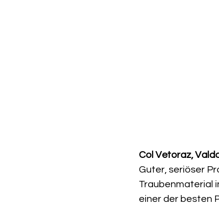
Seit 1995 spezialisiert auf Weine, Spirituosen und Kulinarik
SPIRITUOSEN
KULINARIUM
ALLE PRODUKTE
AK
Prosecco Valdobbia
Preis
CHF 17.50
Col Vetoraz, Val
Guter, seriöser 
Traubenmaterial i
einer der besten 