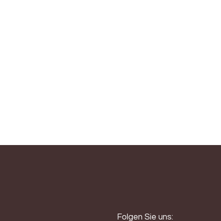
Vetoraz
rmals Prosecco) 100% Ernte von Hand
arton OC
Folgen Sie uns: