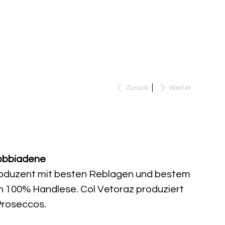
TUELLES
KONTAKT
Suche
Zurück
Weiter
dene brut DOCG 2024 Col Vetoraz
dobbiadene
Produzent mit besten Reblagen und bestem
n 100% Handlese. Col Vetoraz produziert
Proseccos.